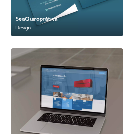
SeaQuiroprática
Design