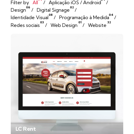
Filter by
All
Aplicação iOS / Android
06
02
Design
Digital Signage
08
04
Identidade Visual
Programação à Medida
03
01
32
Redes sociais
Web Design
Website
LC Rent