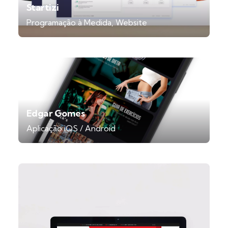
Startizi
Programação à Medida
Website
Edgar Gomes
Aplicação iOS / Android