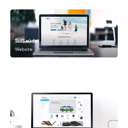
SulSaúde
Website