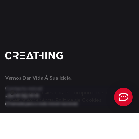
Vamos Dar Vida À Sua Ideia!
Contacto móvel
Usamos Cookies para lhe proporcionar a
+351 91 152 91 91
melhor experiência.
Politica de Cookies
(Chamada para a rede móvel nacional)
E-mail:
info@creathing.pt