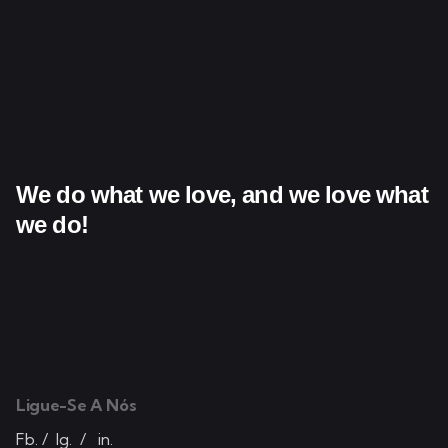
We do what we love,
and we love what
we do!
Ligue-Se A Nós
Fb.
/
Ig.
/
in.