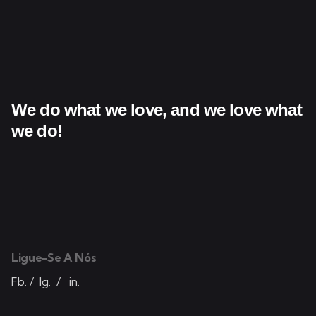
We do what we love,
and we love what
we do!
Ligue-Se A Nós
Fb.
/
Ig.
/
in.