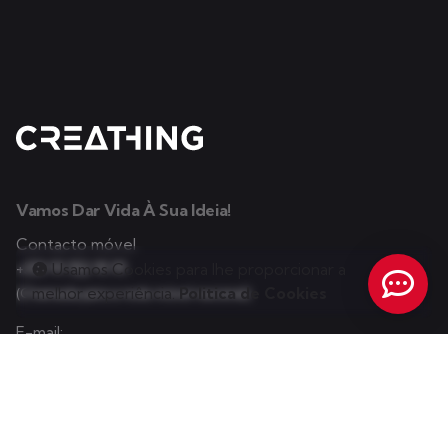
Vamos Dar Vida À Sua Ideia!
Contacto móvel
+351 91 152 91 91
Usamos Cookies para lhe proporcionar a
melhor experiência.
Politica de Cookies
(Chamada para a rede móvel nacional)
E-mail:
info@creathing.pt