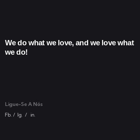
We do what we love,
and we love what
we do!
Ligue-Se A Nós
Fb.
/
Ig.
/
in.