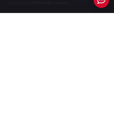
experiencia.
Política de cookies
Conéctate Con Nosotros
Fb.
/
Ig.
/
en.