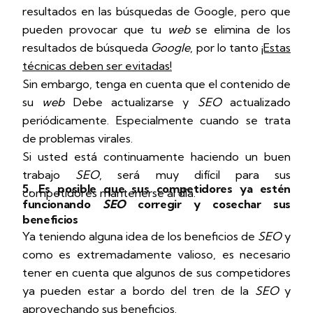
resultados en las búsquedas de Google, pero que
pueden provocar que tu
web
se elimina de los
resultados de búsqueda
Google
, por lo tanto
¡Estas
técnicas deben ser evitadas!
Sin embargo, tenga en cuenta que el contenido de
su
web
Debe actualizarse y
SEO
actualizado
periódicamente. Especialmente cuando se trata
de problemas virales.
Si usted está continuamente haciendo un buen
trabajo
SEO
, será muy difícil para sus
5. Es posible que sus competidores ya estén
competidores mantenerse al día.
funcionando
SEO
corregir y cosechar sus
beneficios
Ya teniendo alguna idea de los beneficios de
SEO
y
como es extremadamente valioso, es necesario
tener en cuenta que algunos de sus competidores
ya pueden estar a bordo del tren de la
SEO
y
aprovechando sus beneficios.