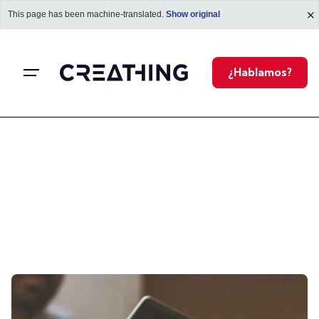
This page has been machine-translated.
Show original
l
¿Hablamos?
r
l
i