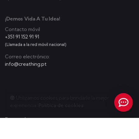
¡Demos Vida A Tu Idea!
Contacto móvil
+351 91 152 91 91
(Llamada a la red móvil nacional)
Correo electrónico:
info@creathing.pt
Utilizamos cookies para brindarle la mejor
experiencia.
Política de cookies
Portugal
Almancil, Faro - Portugal (Algarve)