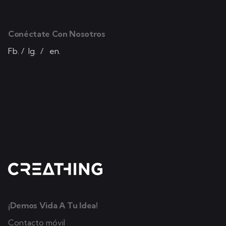
Conéctate Con Nosotros
Fb.
/
Ig.
/
en.
¡Demos Vida A Tu Idea!
Contacto móvil