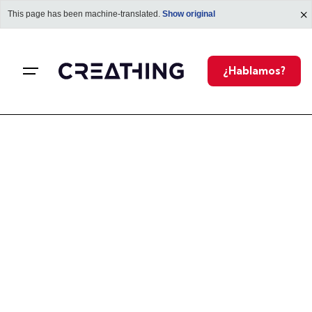
This page has been machine-translated.
Show original
l
¿Hablamos?
r
l
i