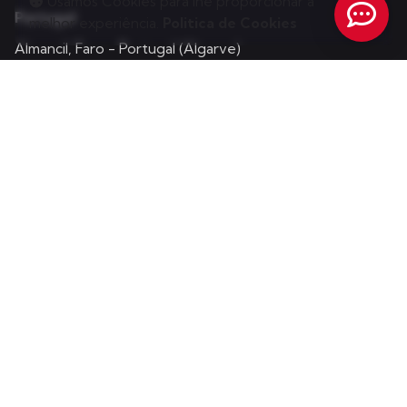
Usamos Cookies para lhe proporcionar a
Portugal
melhor experiência.
Politica de Cookies
Almancil, Faro - Portugal (Algarve)
Angola
Estrada do Zango/Viana
Polo Industrial Tubogás, lote 1 –
RC,
Loja D. Município de Viana. Província de Luanda.
Serviços
Branding
E-mail de Marketing
Gestão de Conteúdos