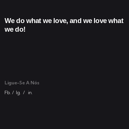
We do what we love,
and we love what
we do!
Ligue-Se A Nós
Fb.
/
Ig.
/
in.