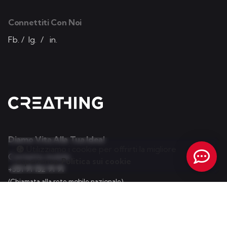
Connettiti Con Noi
Fb.
/
Ig.
/
in.
Diamo Vita Alla Tua Idea!
Utilizziamo i cookie per offrirti la migliore
Contatto mobile
esperienza.
Politica sui cookie
+351 91 152 91 91
(Chiamata alla rete mobile nazionale)
E-mail:
info@creathing.pt