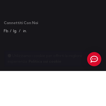
Connettiti Con Noi
Fb.
/
Ig.
/
in.
Utilizziamo i cookie per offrirti la migliore
esperienza.
Politica sui cookie
Diamo Vita Alla Tua Idea!
Contatto mobile
+351 91 152 91 91